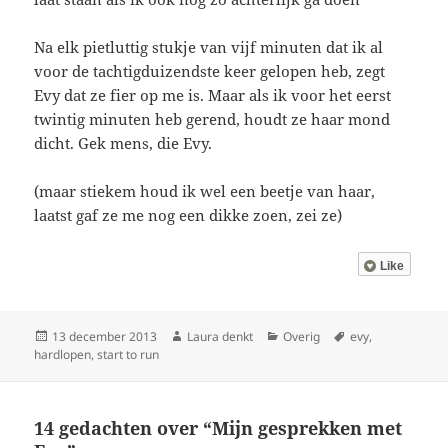
Na elk pietluttig stukje van vijf minuten dat ik al
voor de tachtigduizendste keer gelopen heb, zegt
Evy dat ze fier op me is. Maar als ik voor het eerst
twintig minuten heb gerend, houdt ze haar mond
dicht. Gek mens, die Evy.
(maar stiekem houd ik wel een beetje van haar,
laatst gaf ze me nog een dikke zoen, zei ze)
Like
Geplaatst
Auteur
Categorieën
Tags
13 december 2013
Laura denkt
Overig
evy
,
op
hardlopen
,
start to run
14 gedachten over “Mijn gesprekken met