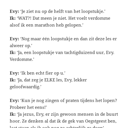
Evy:
‘Je ziet nu op de helft van het loopstukje.’
Ik:
‘WAT?! Dat meen je niet. Het voelt verdomme
alsof ik een marathon heb gelopen.’
Evy:
‘Nog maar één loopstukje en dan zit deze les er
alweer op.’
Ik:
‘Ja, een loopstukje van tachtigduizend uur, Evy.
Verdomme.’
Evy:
‘Ik ben echt fier op u.’
Ik:
‘Ja, dat zeg je ELKE les, Evy, lekker
geloofwaardig.’
Evy:
‘Kun je nog zingen of praten tijdens het lopen?
Probeer het eens!’
Ik:
‘Ja jezus, Evy, er zijn gewoon mensen in de buurt
hoor. Ze denken al dat ik de gek van Oegstgeest ben,
laat staan als ik ook nog zo achterlijk ga doen’