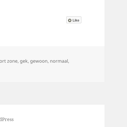
Like
ort zone
,
gek
,
gewoon
,
normaal
,
utely ridiculous than to be absolutely boring
dPress