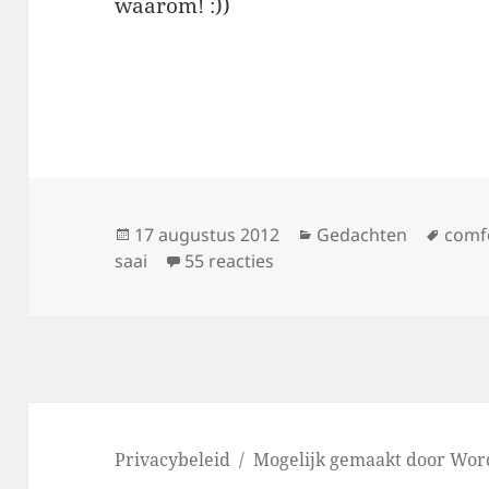
waarom! :))
Geplaatst
Categorieën
Tags
17 augustus 2012
Gedachten
comf
op
op It’s better to be absol
saai
55 reacties
Privacybeleid
Mogelijk gemaakt door Wor