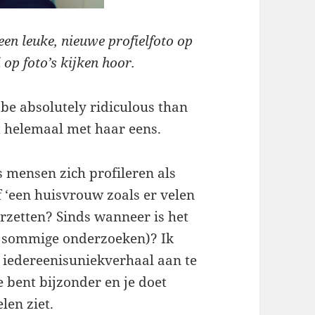
een leuke, nieuwe profielfoto op
op foto’s kijken hoor.
o be absolutely ridiculous than
et helemaal met haar eens.
s mensen zich profileren als
 ‘een huisvrouw zoals er velen
erzetten? Sinds wanneer is het
n sommige onderzoeken)? Ik
t iedereenisuniekverhaal aan te
e bent bijzonder en je doet
elen ziet.