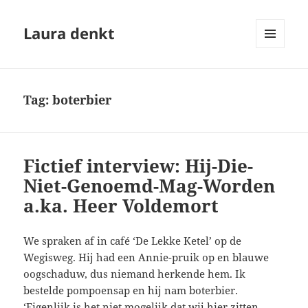
Laura denkt
MENU
EN
WIDGETS
Tag:
boterbier
Fictief interview: Hij-Die-
Niet-Genoemd-Mag-Worden
a.ka. Heer Voldemort
We spraken af in café ‘De Lekke Ketel’ op de
Wegisweg. Hij had een Annie-pruik op en blauwe
oogschaduw, dus niemand herkende hem. Ik
bestelde pompoensap en hij nam boterbier.
‘Eigenlijk is het niet mogelijk dat wij hier zitten,