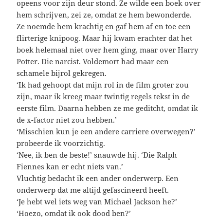
opeens voor zijn deur stond. Ze wilde een boek over
hem schrijven, zei ze, omdat ze hem bewonderde.
Ze noemde hem krachtig en gaf hem af en toe een
flirterige knipoog. Maar hij kwam erachter dat het
boek helemaal niet over hem ging, maar over Harry
Potter. Die narcist. Voldemort had maar een
schamele bijrol gekregen.
‘Ik had gehoopt dat mijn rol in de film groter zou
zijn, maar ik kreeg maar twintig regels tekst in de
eerste film. Daarna hebben ze me geditcht, omdat ik
de x-factor niet zou hebben.’
‘Misschien kun je een andere carriere overwegen?’
probeerde ik voorzichtig.
‘Nee, ik ben de beste!’ snauwde hij. ‘Die Ralph
Fiennes kan er echt niets van.’
Vluchtig bedacht ik een ander onderwerp. Een
onderwerp dat me altijd gefascineerd heeft.
‘Je hebt wel iets weg van Michael Jackson he?’
‘Hoezo, omdat ik ook dood ben?’