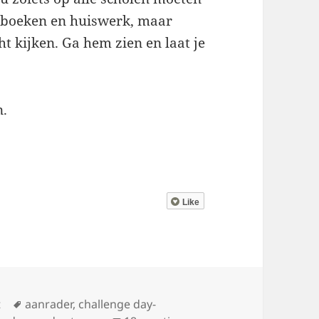
n boeken en huiswerk, maar
t kijken. Ga hem zien en laat je
n.
Like
Tags
t
aanrader
,
challenge day-