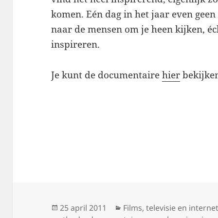
komen. Eén dag in het jaar even gee
naar de mensen om je heen kijken, éch
inspireren.
Je kunt de documentaire
hier
bekijke
Geplaatst
Categorieën
25 april 2011
Films, televisie en interne