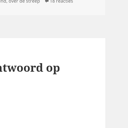
op Documentaire: Over d
end
,
over de streep
18 reacties
antwoord op