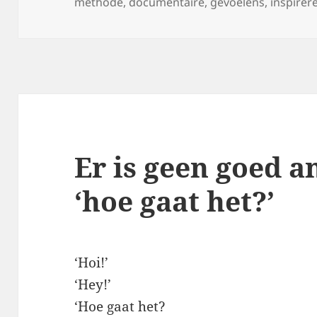
op
methode
,
documentaire
,
gevoelens
,
inspirer
Er is geen goed 
‘hoe gaat het?’
‘Hoi!’
‘Hey!’
‘Hoe gaat het?