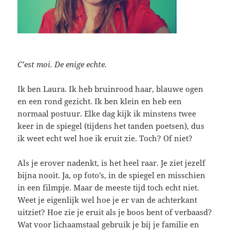
C’est moi. De enige echte.
Ik ben Laura. Ik heb bruinrood haar, blauwe ogen
en een rond gezicht. Ik ben klein en heb een
normaal postuur. Elke dag kijk ik minstens twee
keer in de spiegel (tijdens het tanden poetsen), dus
ik weet echt wel hoe ik eruit zie. Toch? Of niet?
Als je erover nadenkt, is het heel raar. Je ziet jezelf
bijna nooit. Ja, op foto’s, in de spiegel en misschien
in een filmpje. Maar de meeste tijd toch echt niet.
Weet je eigenlijk wel hoe je er van de achterkant
uitziet? Hoe zie je eruit als je boos bent of verbaasd?
Wat voor lichaamstaal gebruik je bij je familie en