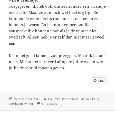
– Een vriendje.
Toegegeven: ik heb ook winters zonder een vriendje
overleefd. Maar ze zijn toch wel heel erg fijn. Ze
kunnen de winter zelfs romantisch maken en ze
houden je warm. En je kunt hen persoonlijk
aansprakelijk houden voor als je de winter niet
overleeft. Alleen heb je er zelf dan niet meer zoveel
aan.
Dat moet goed komen, zou je zeggen. Maar ik beloof
niets. Mocht het verkeerd aflopen: jullie weten wie
jullie de schuld moeten geven!
Like
Geplaatst
Categorieën
Tags
15 november 2012
Columns
,
Persoonlijk
kou
,
koud
,
op
op Wat ik nodig heb om de winter te ove
overleven
,
winter
41 reacties