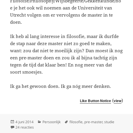
Filosofie/Philosophy/Wijsbegeerte/Gekkenkunde/ho
e je het ook wil noemen aan de Universiteit van
Utrecht volgen om er vervolgens de master in te
doen.
Ik heb al lang interesse in filosofie, maar ik durfde
de stap naar deze master niet zo goed te maken,
want: zou dat niet te moeilijk zijn? Dan moest ik nog
een pre-master doen en zou ik al bijna tachtig zijn
tegen de tijd dat klaar ben! En nog meer van dat
soort smoesjes.
Ik ga het gewoon doen. Ik ga nóg meer denken.
(
)
Like Button Notice
view
Geplaatst
Categorieën
Tags
4 juni 2014
Persoonlijk
filosofie
,
pre-master
,
studie
op
op Laura gaat nog meer denken
24 reacties