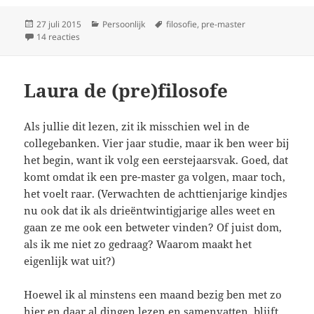
Geplaatst
Categorieën
Tags
27 juli 2015
Persoonlijk
filosofie
,
pre-master
op
op Nu officieel: Laura de pre-filosoof
14 reacties
Laura de (pre)filosofe
Als jullie dit lezen, zit ik misschien wel in de
collegebanken. Vier jaar studie, maar ik ben weer bij
het begin, want ik volg een eerstejaarsvak. Goed, dat
komt omdat ik een pre-master ga volgen, maar toch,
het voelt raar. (Verwachten de achttienjarige kindjes
nu ook dat ik als drieëntwintigjarige alles weet en
gaan ze me ook een betweter vinden? Of juist dom,
als ik me niet zo gedraag? Waarom maakt het
eigenlijk wat uit?)
Hoewel ik al minstens een maand bezig ben met zo
hier en daar al dingen lezen en samenvatten, blijft