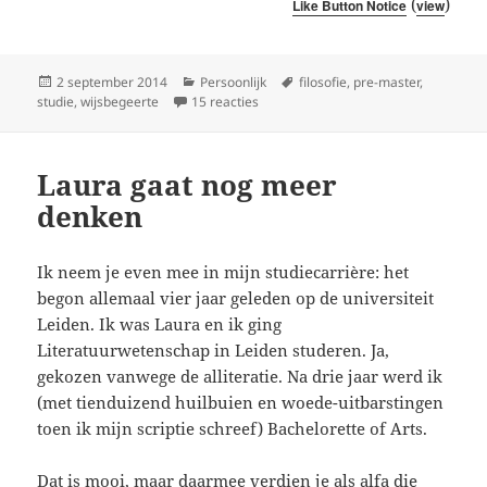
(
)
Like Button Notice
view
Geplaatst
Categorieën
Tags
2 september 2014
Persoonlijk
filosofie
,
pre-master
,
op
op Laura de (pre)filosofe
studie
,
wijsbegeerte
15 reacties
Laura gaat nog meer
denken
Ik neem je even mee in mijn studiecarrière: het
begon allemaal vier jaar geleden op de universiteit
Leiden. Ik was Laura en ik ging
Literatuurwetenschap in Leiden studeren. Ja,
gekozen vanwege de alliteratie. Na drie jaar werd ik
(met tienduizend huilbuien en woede-uitbarstingen
toen ik mijn scriptie schreef) Bachelorette of Arts.
Dat is mooi, maar daarmee verdien je als alfa die