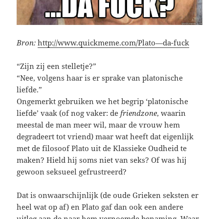
Bron:
http://www.quickmeme.com/Plato—da-fuck
“Zijn zij een stelletje?”
“Nee, volgens haar is er sprake van platonische
liefde.”
Ongemerkt gebruiken we het begrip ‘platonische
liefde’ vaak (of nog vaker: de
friendzone
, waarin
meestal de man meer wil, maar de vrouw hem
degradeert tot vriend) maar wat heeft dat eigenlijk
met de filosoof Plato uit de Klassieke Oudheid te
maken? Hield hij soms niet van seks? Of was hij
gewoon seksueel gefrustreerd?
Dat is onwaarschijnlijk (de oude Grieken seksten er
heel wat op af) en Plato gaf dan ook een andere
uitleg aan de naar hem vernoemde benaming. Waar