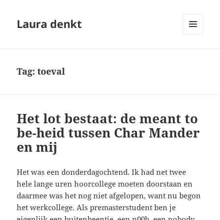
Laura denkt
MENU
EN
WIDGETS
Tag:
toeval
Het lot bestaat: de meant to
be-heid tussen Char Mander
en mij
Het was een donderdagochtend. Ik had net twee
hele lange uren hoorcollege moeten doorstaan en
daarmee was het nog niet afgelopen, want nu begon
het werkcollege. Als premasterstudent ben je
eigenlijk een buitenbeentje, een n00b, een nobody.