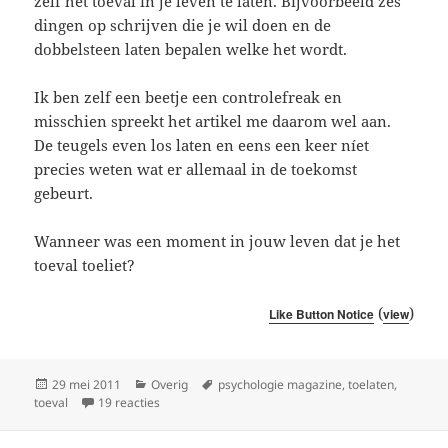
zelf het toeval in je leven te laten. Bijvoorbeeld zes
dingen op schrijven die je wil doen en de
dobbelsteen laten bepalen welke het wordt.
Ik ben zelf een beetje een controlefreak en
misschien spreekt het artikel me daarom wel aan.
De teugels even los laten en eens een keer níet
precies weten wat er allemaal in de toekomst
gebeurt.
Wanneer was een moment in jouw leven dat je het
toeval toeliet?
(
)
Like Button Notice
view
Geplaatst
Categorieën
Tags
29 mei 2011
Overig
psychologie magazine
,
toelaten
,
op
op Het toeval toelaten
toeval
19 reacties