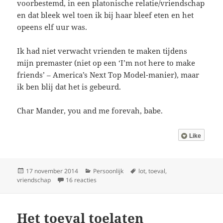
voorbestemd, in een platonische relatie/vriendschap
en dat bleek wel toen ik bij haar bleef eten en het
opeens elf uur was.
Ik had niet verwacht vrienden te maken tijdens
mijn premaster (niet op een ‘I’m not here to make
friends’ – America’s Next Top Model-manier), maar
ik ben blij dat het is gebeurd.
Char Mander, you and me forevah, babe.
Like
Geplaatst
Categorieën
Tags
17 november 2014
Persoonlijk
lot
,
toeval
,
op
op Het lot bestaat: de meant to be-heid tuss
vriendschap
16 reacties
Het toeval toelaten