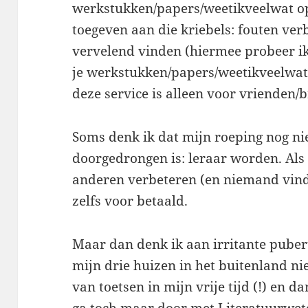
werkstukken/papers/weetikveelwat op
toegeven aan die kriebels: fouten ve
vervelend vinden (hiermee probeer ik n
je werkstukken/papers/weetikveelwat
deze service is alleen voor vrienden/b
Soms denk ik dat mijn roeping nog ni
doorgedrongen is: leraar worden. Als 
anderen verbeteren (en niemand vindt 
zelfs voor betaald.
Maar dan denk ik aan irritante pubert
mijn drie huizen in het buitenland ni
van toetsen in mijn vrije tijd (!) en d