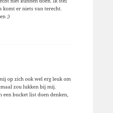
 echt niet kunnen doen. Ik stel
s komt er niets van terecht.
en ;)
 mij op zich ook wel erg leuk om
emaal zou lukken bij mij.
n een bucket list doen denken,