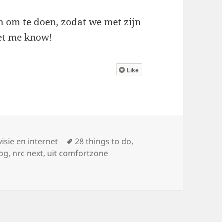
n om te doen, zodat we met zijn
et me know!
Like
ën
Tags
visie en internet
28 things to do
,
log
,
nrc next
,
uit comfortzone