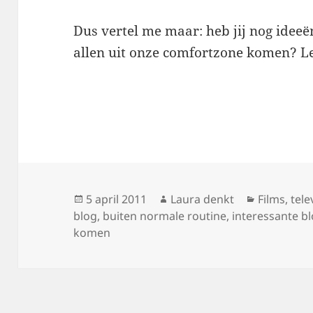
Dus vertel me maar: heb jij nog ideeë
allen uit onze comfortzone komen? L
Geplaatst
Auteur
Categorie
5 april 2011
Laura denkt
Films, tele
op
blog
,
buiten normale routine
,
interessante b
komen