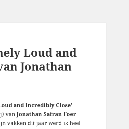
mely Loud and
 van Jonathan
Loud and Incredibly Close’
ij) van
Jonathan Safran Foer
ijn vakken dit jaar werd ik heel