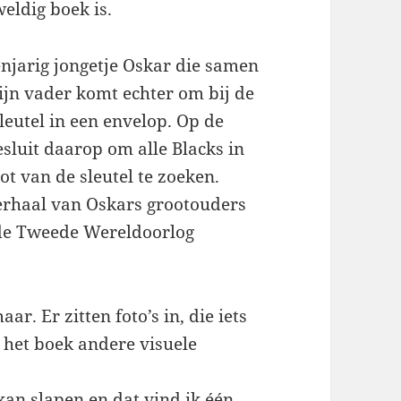
eldig boek is.
genjarig jongetje Oskar die samen
ijn vader komt echter om bij de
leutel in een envelop. Op de
esluit daarop om alle Blacks in
t van de sleutel te zoeken.
verhaal van Oskars grootouders
 de Tweede Wereldoorlog
r. Er zitten foto’s in, die iets
 het boek andere visuele
 kan slapen en dat vind ik één