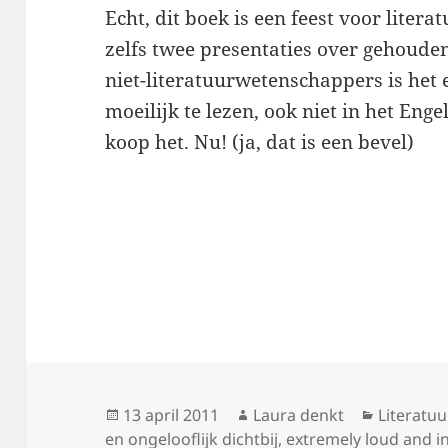
Echt, dit boek is een feest voor liter
zelfs twee presentaties over gehoude
niet-literatuurwetenschappers is het 
moeilijk te lezen, ook niet in het Enge
koop het. Nu! (ja, dat is een bevel)
Geplaatst
Auteur
Categori
13 april 2011
Laura denkt
Literatuu
op
en ongelooflijk dichtbij
,
extremely loud and in