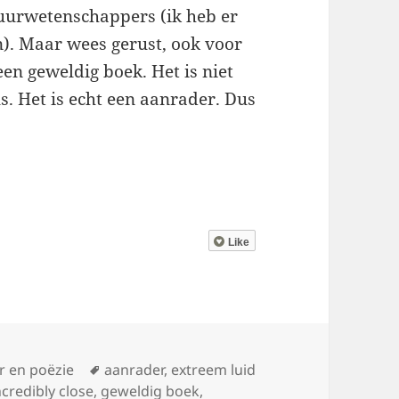
atuurwetenschappers (ik heb er
n). Maar wees gerust, ook voor
een geweldig boek. Het is niet
ls. Het is echt een aanrader. Dus
Like
eën
Tags
r en poëzie
aanrader
,
extreem luid
credibly close
,
geweldig boek
,