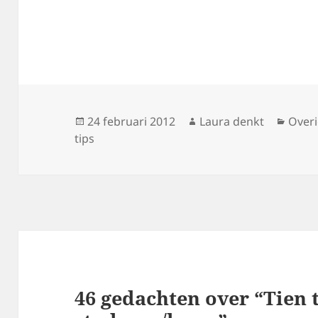
Geplaatst
Auteur
Categ
24 februari 2012
Laura denkt
Over
op
tips
46 gedachten over “Tien 