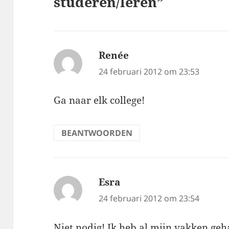
studeren/leren”
Renée
schreef:
24 februari 2012 om 23:53
Ga naar elk college!
BEANTWOORDEN
Esra
schreef:
24 februari 2012 om 23:54
Niet nodig! Ik heb al mijn vakken ge