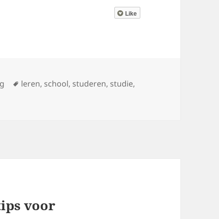
Like
orieën
Tags
ig
leren
,
school
,
studeren
,
studie
,
tips voor