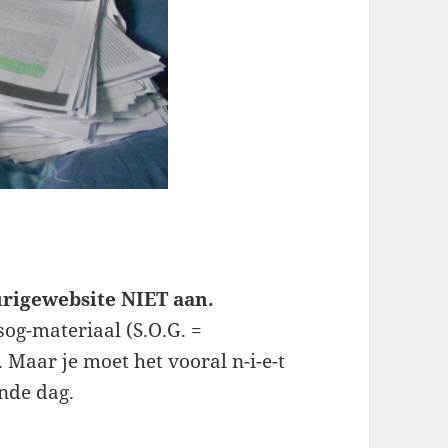
urigewebsite NIET aan.
 sog-materiaal (S.O.G. =
 Maar je moet het vooral n-i-e-t
ende dag.