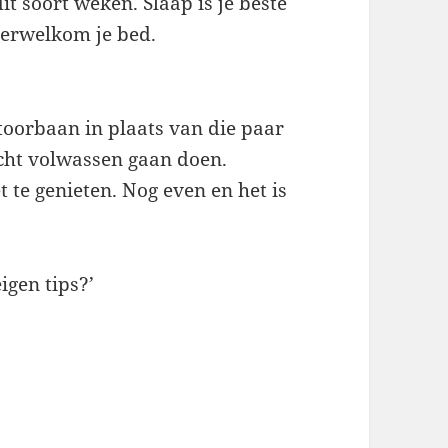
it soort weken. Slaap is je beste
verwelkom je bed.
ntoorbaan in plaats van die paar
écht volwassen gaan doen.
t te genieten. Nog even en het is
.
eigen tips?’