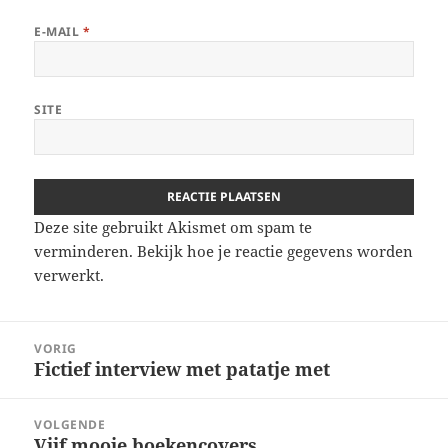
E-MAIL
*
SITE
Deze site gebruikt Akismet om spam te
verminderen.
Bekijk hoe je reactie gegevens worden
verwerkt
.
Berichtnavigatie
VORIG
Fictief interview met patatje met
Vorig
bericht:
VOLGENDE
Vijf mooie boekencovers
Volgend