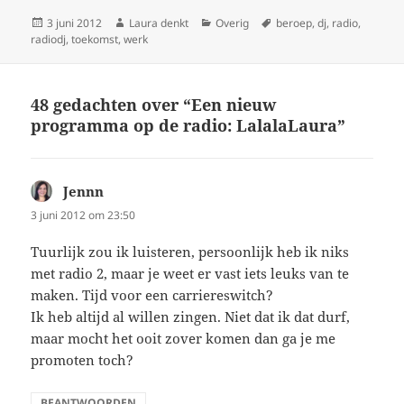
Geplaatst
Auteur
Categorieën
Tags
3 juni 2012
Laura denkt
Overig
beroep
,
dj
,
radio
,
op
radiodj
,
toekomst
,
werk
48 gedachten over “Een nieuw
programma op de radio: LalalaLaura”
Jennn
schreef:
3 juni 2012 om 23:50
Tuurlijk zou ik luisteren, persoonlijk heb ik niks
met radio 2, maar je weet er vast iets leuks van te
maken. Tijd voor een carriereswitch?
Ik heb altijd al willen zingen. Niet dat ik dat durf,
maar mocht het ooit zover komen dan ga je me
promoten toch?
BEANTWOORDEN