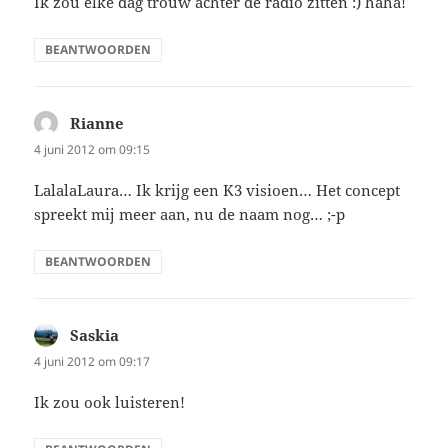
Ik zou elke dag trouw achter de radio zitten :) haha!
BEANTWOORDEN
Rianne
schreef:
4 juni 2012 om 09:15
LalalaLaura… Ik krijg een K3 visioen… Het concept
spreekt mij meer aan, nu de naam nog… ;-p
BEANTWOORDEN
Saskia
schreef:
4 juni 2012 om 09:17
Ik zou ook luisteren!