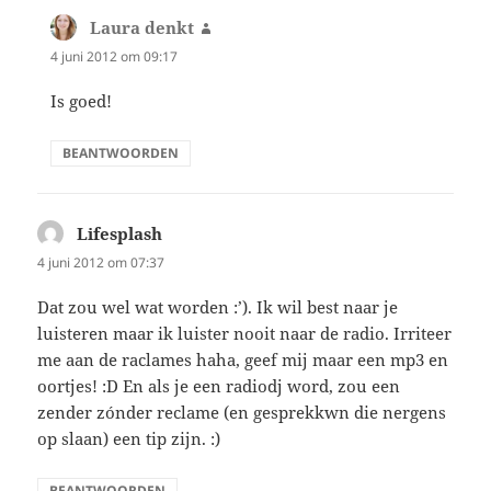
Laura denkt
schreef:
4 juni 2012 om 09:17
Is goed!
BEANTWOORDEN
Lifesplash
schreef:
4 juni 2012 om 07:37
Dat zou wel wat worden :’). Ik wil best naar je
luisteren maar ik luister nooit naar de radio. Irriteer
me aan de raclames haha, geef mij maar een mp3 en
oortjes! :D En als je een radiodj word, zou een
zender zónder reclame (en gesprekkwn die nergens
op slaan) een tip zijn. :)
BEANTWOORDEN