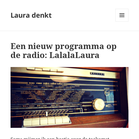
Laura denkt
MENU
EN
WIDGETS
Een nieuw programma op
de radio: LalalaLaura
Soms mijmer ik een beetje over de toekomst.