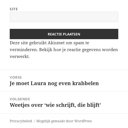
SITE
Deze site gebruikt Akismet om spam te
verminderen.
Bekijk hoe je reactie gegevens worden
verwerkt
.
Berichtnavigatie
VORIG
Je moet Laura nog even krabbelen
Vorig
bericht:
VOLGENDE
Weetjes over ‘wie schrijft, die blijft’
Volgend
bericht:
Privacybeleid
Mogelijk gemaakt door WordPress