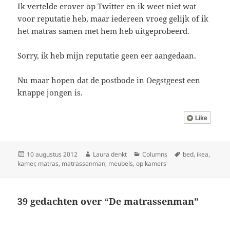
Ik vertelde erover op Twitter en ik weet niet wat
voor reputatie heb, maar iedereen vroeg gelijk of ik
het matras samen met hem heb uitgeprobeerd.
Sorry, ik heb mijn reputatie geen eer aangedaan.
Nu maar hopen dat de postbode in Oegstgeest een
knappe jongen is.
Like
Geplaatst
Auteur
Categorieën
Tags
10 augustus 2012
Laura denkt
Columns
bed
,
ikea
,
op
kamer
,
matras
,
matrassenman
,
meubels
,
op kamers
39 gedachten over “De matrassenman”