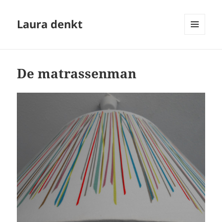
Laura denkt
MENU
EN
WIDGETS
De matrassenman