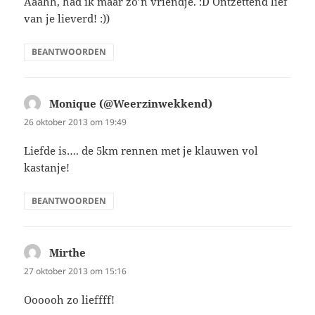
Aaahh, had ik maar zo’n vriendje. :D Ontzettend lief
van je lieverd! :))
BEANTWOORDEN
Monique (@Weerzinwekkend)
schreef:
26 oktober 2013 om 19:49
Liefde is…. de 5km rennen met je klauwen vol
kastanje!
BEANTWOORDEN
Mirthe
schreef:
27 oktober 2013 om 15:16
Oooooh zo lieffff!