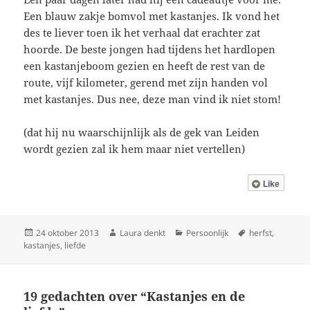
Een blauw zakje bomvol met kastanjes. Ik vond het
des te liever toen ik het verhaal dat erachter zat
hoorde. De beste jongen had tijdens het hardlopen
een kastanjeboom gezien en heeft de rest van de
route, vijf kilometer, gerend met zijn handen vol
met kastanjes. Dus nee, deze man vind ik niet stom!
(dat hij nu waarschijnlijk als de gek van Leiden
wordt gezien zal ik hem maar niet vertellen)
Like
Geplaatst
Auteur
Categorieën
Tags
24 oktober 2013
Laura denkt
Persoonlijk
herfst
,
op
kastanjes
,
liefde
19 gedachten over “Kastanjes en de