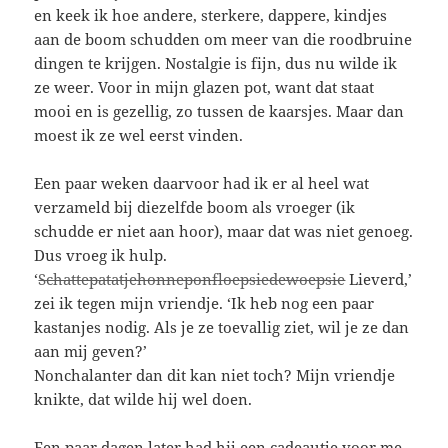
en keek ik hoe andere, sterkere, dappere, kindjes
aan de boom schudden om meer van die roodbruine
dingen te krijgen. Nostalgie is fijn, dus nu wilde ik
ze weer. Voor in mijn glazen pot, want dat staat
mooi en is gezellig, zo tussen de kaarsjes. Maar dan
moest ik ze wel eerst vinden.
Een paar weken daarvoor had ik er al heel wat
verzameld bij diezelfde boom als vroeger (ik
schudde er niet aan hoor), maar dat was niet genoeg.
Dus vroeg ik hulp.
‘
Schattepatatjehonneponfloepsiedewoepsie
Lieverd,’
zei ik tegen mijn vriendje. ‘Ik heb nog een paar
kastanjes nodig. Als je ze toevallig ziet, wil je ze dan
aan mij geven?’
Nonchalanter dan dit kan niet toch? Mijn vriendje
knikte, dat wilde hij wel doen.
Een paar dagen later had hij een cadeautje voor me.