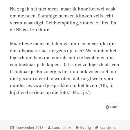
Nu zeg ik het niet meer, maar ik hoor het wel vaak
om me heen. Sommige mensen klinken zelfs echt
verontwaardigd. Geldverspilling, vinden ze het. En
de NS is al zo duur.
Maar lieve mensen, laten we nou even eerlijk zijn:
die uitspraak slaat nergens op toch? We vinden het
logisch om benzine voor de auto te betalen en om
een buskaartje te kopen. Dat is net zo logisch als een
treinkaartje. En zo erg is het nou ook weer niet om
niet gecontroleerd te worden, dat zorgt weer voor
minder awkward gesprekken in het leven (‘Oh, jij
kijkt wel serieus op die foto.’ ‘Eh… ja.’).
Like
Geplaatst
Auteur
Categorieën
Tags
1 november 2013
Laura denkt
Overig
kaartje
,
ns
,