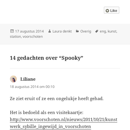
Like
Geplaatst
Auteur
Categorieën
Tags
17 augustus 2014
Laura denkt
Overig
eng
,
kunst
,
op
station
,
voorschoten
14 gedachten over “Spooky”
Liliane
schreef:
18 augustus 2014 om 00:10
Ze ziet eruit of ze een ongelukje heeft gehad.
Het is bedoeld als een visitekaartje:
http://www.voorschoten.nl/nieuws/2011/10/21/kunst
werk_sybille_ingewijd_in_voorschoten