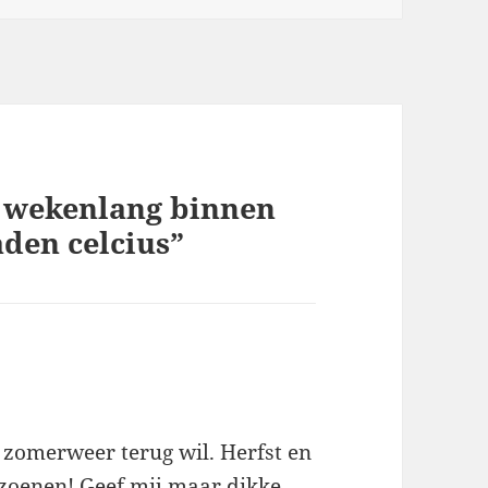
k wekenlang binnen
aden celcius”
t zomerweer terug wil. Herfst en
izoenen! Geef mij maar dikke