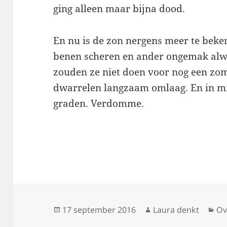
ging alleen maar bijna dood.
En nu is de zon nergens meer te beken
benen scheren en ander ongemak alwe
zouden ze niet doen voor nog een zom
dwarrelen langzaam omlaag. En in mij
graden. Verdomme.
Geplaatst
Auteur
Ca
17 september 2016
Laura denkt
Ov
op