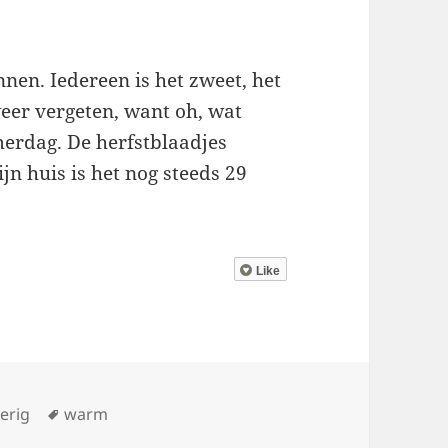
nen. Iedereen is het zweet, het
er vergeten, want oh, wat
erdag. De herfstblaadjes
n huis is het nog steeds 29
Like
tegorieën
Tags
erig
warm