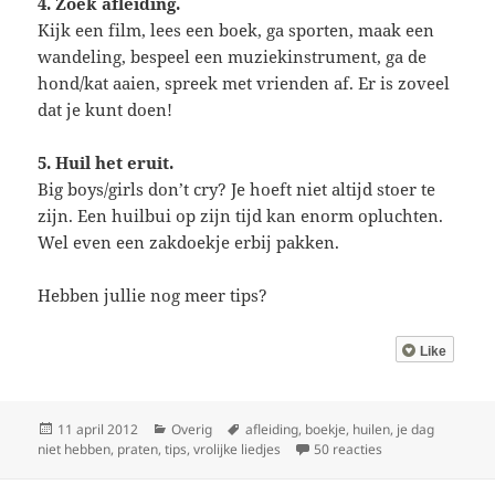
4. Zoek afleiding.
Kijk een film, lees een boek, ga sporten, maak een
wandeling, bespeel een muziekinstrument, ga de
hond/kat aaien, spreek met vrienden af. Er is zoveel
dat je kunt doen!
5. Huil het eruit.
Big boys/girls don’t cry? Je hoeft niet altijd stoer te
zijn. Een huilbui op zijn tijd kan enorm opluchten.
Wel even een zakdoekje erbij pakken.
Hebben jullie nog meer tips?
Like
Geplaatst
Categorieën
Tags
11 april 2012
Overig
afleiding
,
boekje
,
huilen
,
je dag
op
op Vijf tips voor 
niet hebben
,
praten
,
tips
,
vrolijke liedjes
50 reacties