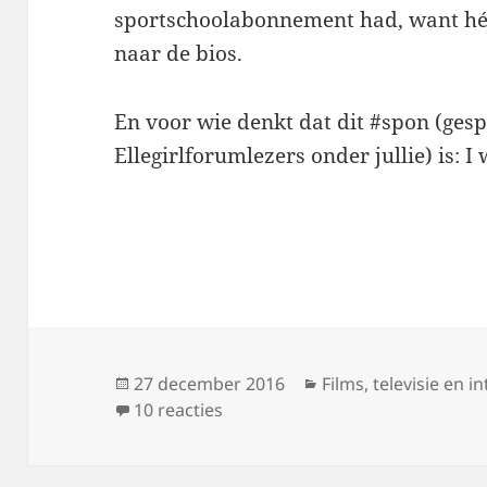
sportschoolabonnement had, want hé, 
naar de bios.
En voor wie denkt dat dit #spon (gesp
Ellegirlforumlezers onder jullie) is: I 
Geplaatst
Categorieën
27 december 2016
Films, televisie en i
op
op Let’s go to the movies
10 reacties