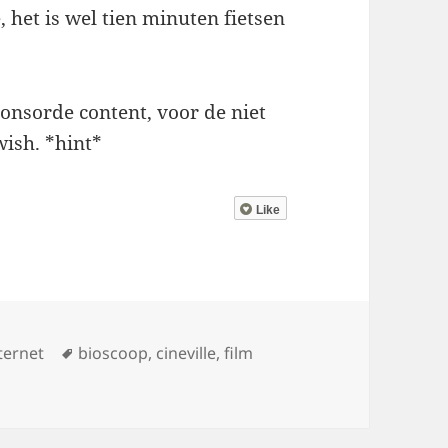
het is wel tien minuten fietsen
onsorde content, voor de niet
wish. *hint*
Like
Tags
nternet
bioscoop
,
cineville
,
film