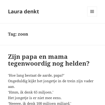
Laura denkt
MENU
EN
WIDGETS
Tag:
zoon
Zijn papa en mama
tegenwoordig nog helden?
‘Hoe lang bestaat de aarde, papa?’
Ongeduldig kijkt het jongetje in de trein zijn vader
aan.
‘Hmm, ik denk 65 miljoen.’
Het jongetje is er niet mee eens.
‘Neeeee, ik denk 100 miljoen miljard.’