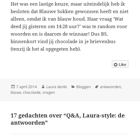
Het was een lastige keuze, maar uiteindelijk heb ik
besloten dat Blauwe Sokken gewonnen heeft en niet
alleen, omdat ik van blauw houd. Haar vraag ‘Wat
deed jij gisteren om 14:28 uur?’ was te random voor
woorden en is daarom de winnaar! Dus BS,
binnenkort vind jij chocolade in je brievenbus
(tenzij ik het al opgegeten heb).
Like
Geplaatst
Auteur
Categorieën
Tags
7 april 2014
Laura denkt
Bloggen
antwoorden
,
op
blauw
,
chocolade
,
vragen
17 gedachten over “Q&A, Laura-style: de
antwoorden”