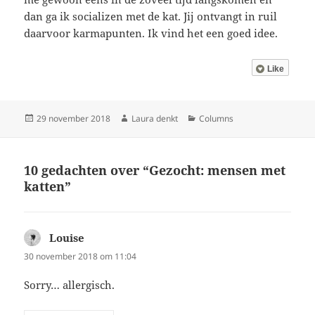
dan ga ik socializen met de kat. Jij ontvangt in ruil
daarvoor karmapunten. Ik vind het een goed idee.
Like
Geplaatst
Auteur
Categorieën
29 november 2018
Laura denkt
Columns
op
10 gedachten over “Gezocht: mensen met
katten”
Louise
schreef:
30 november 2018 om 11:04
Sorry… allergisch.