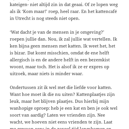
kateigen- niet altijd zin in dat geaai. Of ze lopen weg
als ik ‘Kom maar!’ roep, heel raar. En het kattencafé
in Utrecht is nog steeds niet open.
‘Wat dacht je van de mensen in je omgeving?’
roepen jullie dan. Nou, ik zal jullie wat vertellen. Ik
ken bijna geen mensen met katten. Ik weet het, het
is bizar. Dat komt misschien, omdat de ene helft
allergisch is en de andere helft in een bezemkist
woont, maar toch. Het is alsof ik ze er expres op
uitzoek, maar niets is minder waar.
Ondertussen zit ik wel met die liefde voor katten.
Want hoe moet ik die nu uiten? Kattenplaatjes zijn
leuk, maar het blijven plaatjes. Dus hierbij mijn
wanhopige oproep: heb je een kat en ben je ook wel
soort van aardig? Laten we vrienden zijn. Nee
wacht, we hoeven niet eens vrienden te zijn. Laat
me gewoon eens in de zoveel tijd langskomen en