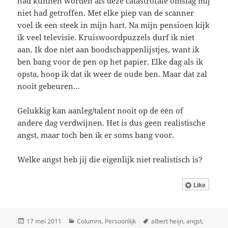
had kunnen worden als deze catastrofale omslag mij
niet had getroffen. Met elke piep van de scanner
voel ik een steek in mijn hart. Na mijn pensioen kijk
ik veel televisie. Kruiswoordpuzzels durf ik niet
aan. Ik doe niet aan boodschappenlijstjes, want ik
ben bang voor de pen op het papier. Elke dag als ik
opsta, hoop ik dat ik weer de oude ben. Maar dat zal
nooit gebeuren…
Gelukkig kan aanleg/talent nooit op de één of
andere dag verdwijnen. Het is dus geen realistische
angst, maar toch ben ik er soms bang voor.
Welke angst heb jij die eigenlijk niet realistisch is?
Like
Geplaatst
Categorieën
Tags
17 mei 2011
Columns
,
Persoonlijk
albert heijn
,
angst
,