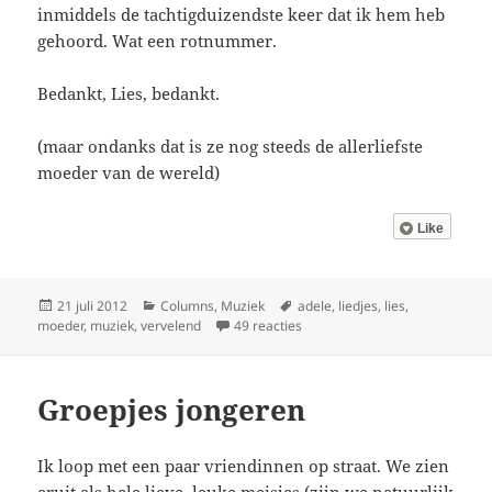
inmiddels de tachtigduizendste keer dat ik hem heb
gehoord. Wat een rotnummer.
Bedankt, Lies, bedankt.
(maar ondanks dat is ze nog steeds de allerliefste
moeder van de wereld)
Like
Geplaatst
Categorieën
Tags
21 juli 2012
Columns
,
Muziek
adele
,
liedjes
,
lies
,
op
op De liedjes van Lies
moeder
,
muziek
,
vervelend
49 reacties
Groepjes jongeren
Ik loop met een paar vriendinnen op straat. We zien
eruit als hele lieve, leuke meisjes (zijn we natuurlijk