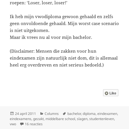
roepen: ‘Loser, loser, loser!’
Ik heb mijn vwodiploma gewoon gehaald en zelfs
geen onvoldoende gehaald. Mijn worst case scenario
is niet uitgekomen.
Maar ik vrees nu al voor mijn bachelor.
(Disclaimer: Mensen die zakken voor hun
eindexamen zijn natuurlijk niet dom, dit is allemaal
heel erg overdreven en niet serieus bedoeld.)
Like
Geplaatst
Categorieën
Tags
24 april 2011
Columns
bachelor
,
diploma
,
eindexamen
,
op
eindexamens
,
gezakt
,
middelbare school
,
slagen
,
studentenleven
,
op Eindexamens: my worst case scenario
vwo
16 reacties