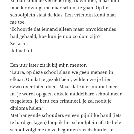
En dan komt de vernedering. Ik wil niet, maar mijn
moeder dwingt me naar school te gaan. Op het
schoolplein staat de klas. Een vriendin komt naar
me toe.
‘Ik hoorde dat iemand alleen maar onvoldoendes
had gehaald, hoe kun je nou zo dom zijn?’
Ze lacht.
Ik haal uit.
Een uur later zit ik bij mijn mentor.
‘Laura, op deze school slaan we geen mensen in
elkaar. Omdat je gezakt bent, wilden we je hier
6vwo over laten doen. Maar dat zit er nu niet meer
in. Je wordt op geen enkele middelbare school meer
toegelaten. Je bent een crimineel. Je zal nooit je
diploma halen.’
Met hangende schouders en een pijnlijke hand (iets
te hard geslagen) loop ik het schoolplein af. De hele
school volgt me en ze beginnen steeds harder te