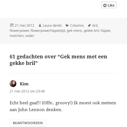
Like
Geplaatst
Auteur
Categorieën
Tags
21 mei 2012
Laura denkt
Columns
bril
,
op
flowerpower
,
flowerpowerhippietijd
,
gek mens
,
gekke bril
,
hippie
,
matchen
,
vader
61 gedachten over “Gek mens met een
gekke bril”
Kim
schreef:
21 mei 2012 om 23:48
Echt heel gaaf!! (Offe.. groovy!) Ik moest ook meteen
aan John Lennon denken.
BEANTWOORDEN