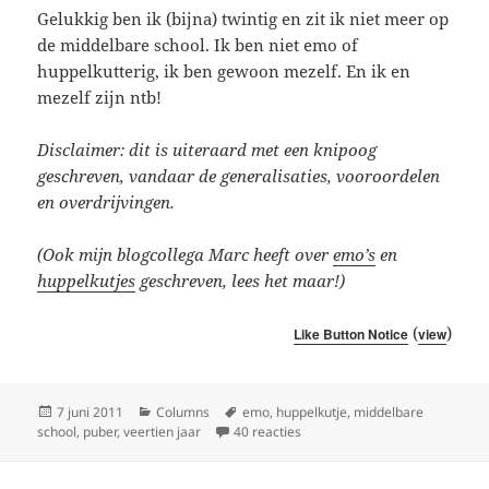
Gelukkig ben ik (bijna) twintig en zit ik niet meer op
de middelbare school. Ik ben niet emo of
huppelkutterig, ik ben gewoon mezelf. En ik en
mezelf zijn ntb!
Disclaimer: dit is uiteraard met een knipoog
geschreven, vandaar de generalisaties, vooroordelen
en overdrijvingen.
(Ook mijn blogcollega Marc heeft over
emo’s
en
huppelkutjes
geschreven, lees het maar!)
(
)
Like Button Notice
view
Geplaatst
Categorieën
Tags
7 juni 2011
Columns
emo
,
huppelkutje
,
middelbare
op
op Het leven van een veertienja
school
,
puber
,
veertien jaar
40 reacties