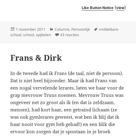
(
)
Like Button Notice
view
Geplaatst
Categorieën
Tags
1 november 2011
Columns
,
Persoonlijk
middelbare
op
op Spijbelen met toestemming
school
,
school
,
spijbelen
43 reacties
Frans & Dirk
In de tweede had ik Frans (de taal, niet de persoon).
Dat is niet heel bijzonder. Maar ik had Frans van
een nogal vervelende lerares, laten we haar voor de
grap mevrouw Truus noemen. Mevrouw Truus was
ongeveer net zo groot als ik (en dat is zeldzaam,
mensen), had kort haar, een getraind lichaam (ze
was ook gymlerares geweest, wat ben ik blij dat ik
haar nooit voor gym heb gehad!) en een blik die
ervoor kon zorgen dat je spontaan in je broek