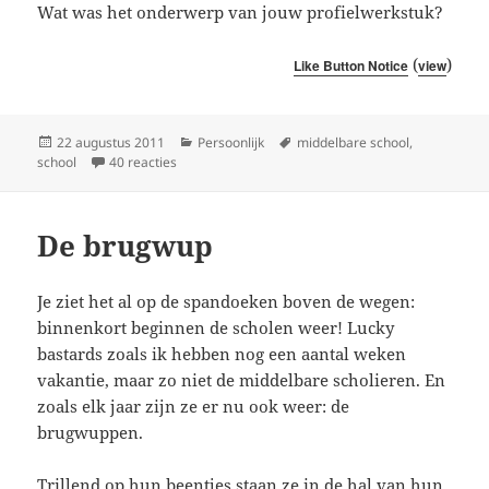
Wat was het onderwerp van jouw profielwerkstuk?
(
)
Like Button Notice
view
Geplaatst
Categorieën
Tags
22 augustus 2011
Persoonlijk
middelbare school
,
op
op Terug van de hel
school
40 reacties
De brugwup
Je ziet het al op de spandoeken boven de wegen:
binnenkort beginnen de scholen weer! Lucky
bastards zoals ik hebben nog een aantal weken
vakantie, maar zo niet de middelbare scholieren. En
zoals elk jaar zijn ze er nu ook weer: de
brugwuppen.
Trillend op hun beentjes staan ze in de hal van hun