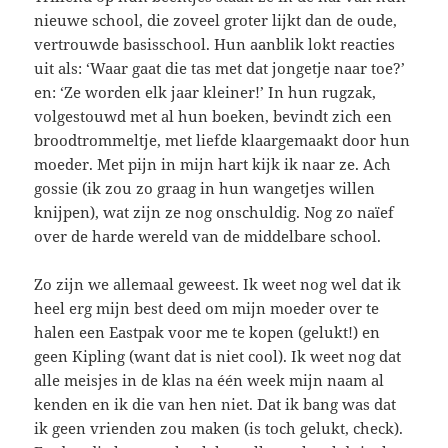
nieuwe school, die zoveel groter lijkt dan de oude,
vertrouwde basisschool. Hun aanblik lokt reacties
uit als: ‘Waar gaat die tas met dat jongetje naar toe?’
en: ‘Ze worden elk jaar kleiner!’ In hun rugzak,
volgestouwd met al hun boeken, bevindt zich een
broodtrommeltje, met liefde klaargemaakt door hun
moeder. Met pijn in mijn hart kijk ik naar ze. Ach
gossie (ik zou zo graag in hun wangetjes willen
knijpen), wat zijn ze nog onschuldig. Nog zo naïef
over de harde wereld van de middelbare school.
Zo zijn we allemaal geweest. Ik weet nog wel dat ik
heel erg mijn best deed om mijn moeder over te
halen een Eastpak voor me te kopen (gelukt!) en
geen Kipling (want dat is niet cool). Ik weet nog dat
alle meisjes in de klas na één week mijn naam al
kenden en ik die van hen niet. Dat ik bang was dat
ik geen vrienden zou maken (is toch gelukt, check).