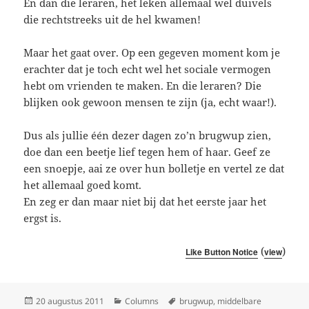
En dan die leraren, het leken allemaal wel duivels
die rechtstreeks uit de hel kwamen!
Maar het gaat over. Op een gegeven moment kom je
erachter dat je toch echt wel het sociale vermogen
hebt om vrienden te maken. En die leraren? Die
blijken ook gewoon mensen te zijn (ja, echt waar!).
Dus als jullie één dezer dagen zo’n brugwup zien,
doe dan een beetje lief tegen hem of haar. Geef ze
een snoepje, aai ze over hun bolletje en vertel ze dat
het allemaal goed komt.
En zeg er dan maar niet bij dat het eerste jaar het
ergst is.
(
)
Like Button Notice
view
Geplaatst
Categorieën
Tags
20 augustus 2011
Columns
brugwup
,
middelbare