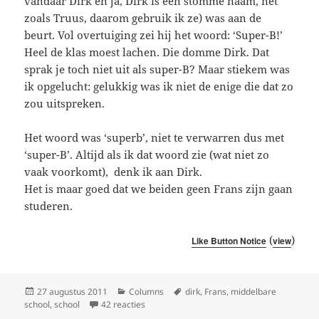
vandaar Dirk en ja, Dirk is een stomme naam, net
zoals Truus, daarom gebruik ik ze) was aan de
beurt. Vol overtuiging zei hij het woord: ‘Super-B!’
Heel de klas moest lachen. Die domme Dirk. Dat
sprak je toch niet uit als super-B? Maar stiekem was
ik opgelucht: gelukkig was ik niet de enige die dat zo
zou uitspreken.
Het woord was ‘superb’, niet te verwarren dus met
‘super-B’. Altijd als ik dat woord zie (wat niet zo
vaak voorkomt), denk ik aan Dirk.
Het is maar goed dat we beiden geen Frans zijn gaan
studeren.
(
)
Like Button Notice
view
Geplaatst
Categorieën
Tags
27 augustus 2011
Columns
dirk
,
Frans
,
middelbare
op
op Frans & Dirk
school
,
school
42 reacties