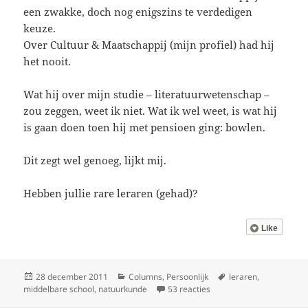
een zwakke, doch nog enigszins te verdedigen
keuze.
Over Cultuur & Maatschappij (mijn profiel) had hij
het nooit.
Wat hij over mijn studie – literatuurwetenschap –
zou zeggen, weet ik niet. Wat ik wel weet, is wat hij
is gaan doen toen hij met pensioen ging: bowlen.
Dit zegt wel genoeg, lijkt mij.
Hebben jullie rare leraren (gehad)?
Like
Geplaatst
Categorieën
Tags
28 december 2011
Columns
,
Persoonlijk
leraren
,
op
op Kabouter Plop en Gerri
middelbare school
,
natuurkunde
53 reacties