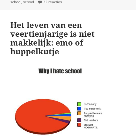
op
op De brugwup
school
,
school
32 reacties
Het leven van een
veertienjarige is niet
makkelijk: emo of
huppelkutje