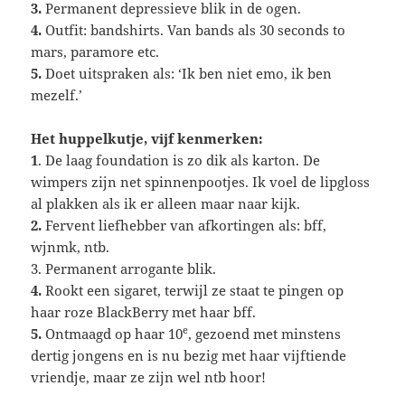
3.
Permanent depressieve blik in de ogen.
4.
Outfit: bandshirts. Van bands als 30 seconds to
mars, paramore etc.
5.
Doet uitspraken als: ‘Ik ben niet emo, ik ben
mezelf.’
Het huppelkutje, vijf kenmerken:
1
. De laag foundation is zo dik als karton. De
wimpers zijn net spinnenpootjes. Ik voel de lipgloss
al plakken als ik er alleen maar naar kijk.
2.
Fervent liefhebber van afkortingen als: bff,
wjnmk, ntb.
3. Permanent arrogante blik.
4.
Rookt een sigaret, terwijl ze staat te pingen op
haar roze BlackBerry met haar bff.
e
5.
Ontmaagd op haar 10
, gezoend met minstens
dertig jongens en is nu bezig met haar vijftiende
vriendje, maar ze zijn wel ntb hoor!