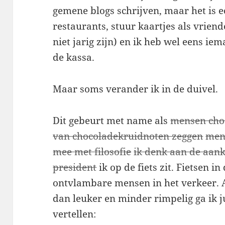
gemene blogs schrijven, maar het is e
restaurants, stuur kaartjes als vriende
niet jarig zijn) en ik heb wel eens ie
de kassa.
Maar soms verander ik in de duivel.
Dit gebeurt met name als
mensen choc
van chocoladekruidnoten zeggen
men
mee met filosofie
ik denk aan de aa
president
ik op de fiets zit. Fietsen in
ontvlambare mensen in het verkeer. 
dan leuker en minder rimpelig ga ik j
vertellen: