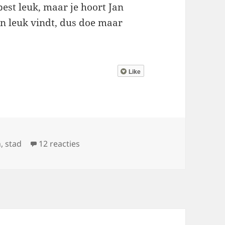
 best leuk, maar je hoort Jan
en leuk vindt, dus doe maar
Like
op I (don’t) want to ride my bicycle
n
,
stad
12 reacties