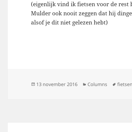
(eigenlijk vind ik fietsen voor de rest
Mulder ook nooit zeggen dat hij ding
alsof je dit niet gelezen hebt)
Geplaatst
Categorieën
Tags
13 november 2016
Columns
fietse
op